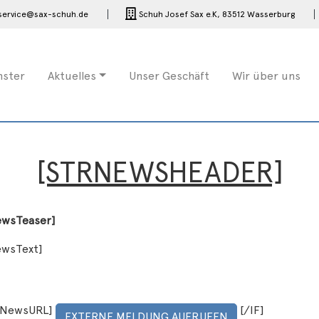
service@sax-schuh.de
Schuh Josef Sax e.K,
83512 Wasserburg
nster
Aktuelles
Unser Geschäft
Wir über uns
[STRNEWSHEADER]
ewsTeaser]
ewsText]
trNewsURL]
[/IF]
EXTERNE MELDUNG AUFRUFEN