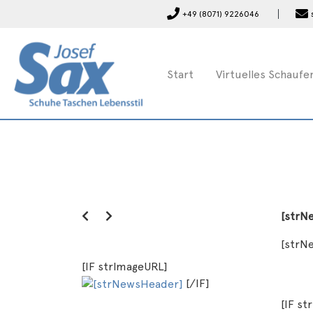
+49 (8071) 9226046
Start
Virtuelles Schaufe
[strN
[strN
[IF strImageURL]
[/IF]
[IF s